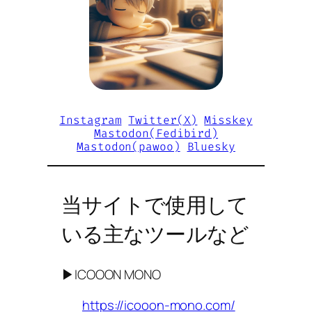
Instagram
Twitter(X)
Misskey
Mastodon(Fedibird)
Mastodon(pawoo)
Bluesky
当サイトで使用して
いる主なツールなど
▶ICOOON MONO
https://icooon-mono.com/