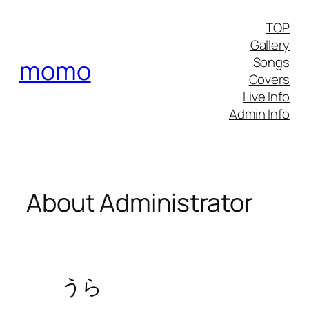
内
TOP
容
Gallery
を
Songs
momo
ス
Covers
キ
Live Info
ッ
Admin Info
プ
About Administrator
うら